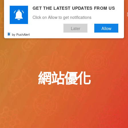
GET THE LATEST UPDATES FROM US
主頁
關於我們
產品服務
文章分享
Click on Allow to get notifications
Later
Allow
by PushAlert
網站優化