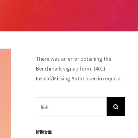
There was an error obtaining the
Benchmark signup form. (401)
Invalid/Missing AuthToken in request
搜
索
結
果：
近期文章