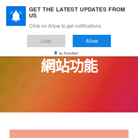
Skip
GET THE LATEST UPDATES FROM
to
US
content
Click on Allow to get notifications
Later
Allow
by PushAlert
網站功能