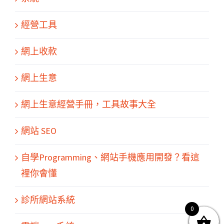
經營工具
網上收款
網上生意
網上生意經營手冊，工具故事大全
網站 SEO
關於我們
產品服務
文章分享
成功案例
聯繫我們
0
自學Programming、網站手機應用開發？看這
裡你會懂
診所網站系統
0
© Copyright
2026 | All Rights Reserved by MARS tree 火星樹資訊科技