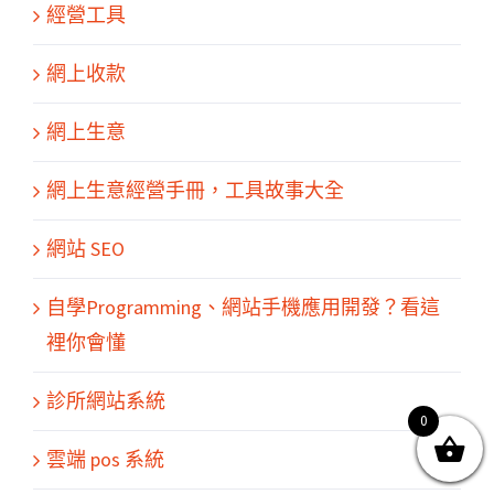
經營工具
網上收款
網上生意
網上生意經營手冊，工具故事大全
網站 SEO
關於我們
產品服務
文章分享
成功案例
聯繫我們
0
自學Programming、網站手機應用開發？看這
裡你會懂
診所網站系統
0
© Copyright
2026 | All Rights Reserved by MARS tree 火星樹資訊科技
雲端 pos 系統
有限公司