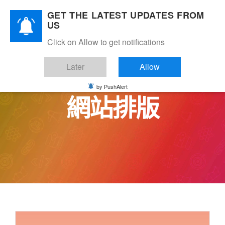
Skip
GET THE LATEST UPDATES FROM
to
US
content
Click on Allow to get notifications
Later
Allow
by PushAlert
網站排版