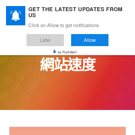
Skip
GET THE LATEST UPDATES FROM
to
US
content
Click on Allow to get notifications
Later
Allow
by PushAlert
網站速度