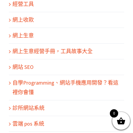
經營工具
網上收款
網上生意
網上生意經營手冊，工具故事大全
網站 SEO
關於我們
產品服務
文章分享
成功案例
聯繫我們
0
自學Programming、網站手機應用開發？看這
裡你會懂
診所網站系統
0
© Copyright
2026 | All Rights Reserved by MARS tree 火星樹資訊科技
雲端 pos 系統
有限公司