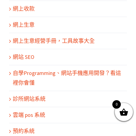
網上收款
網上生意
網上生意經營手冊，工具故事大全
網站 SEO
關於我們
產品服務
文章分享
成功案例
聯繫我們
0
自學Programming、網站手機應用開發？看這
裡你會懂
診所網站系統
0
© Copyright
2026 | All Rights Reserved by MARS tree 火星樹資訊科技
雲端 pos 系統
有限公司
預約系統
Facebook
Instagram
Twitter
YouTube