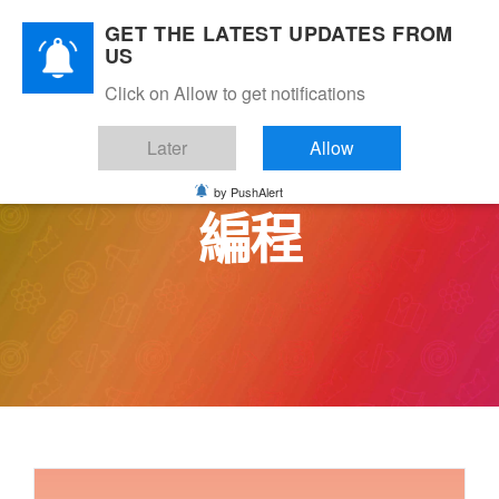
Skip
GET THE LATEST UPDATES FROM
to
US
content
Click on Allow to get notifications
Later
Allow
by PushAlert
編程