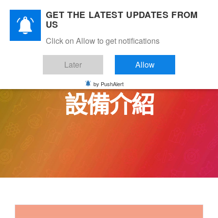
Skip
GET THE LATEST UPDATES FROM
to
US
content
Click on Allow to get notifications
Later
Allow
by PushAlert
設備介紹