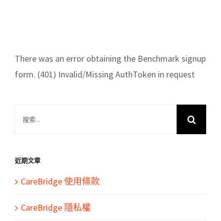
There was an error obtaining the Benchmark signup
form. (401) Invalid/Missing AuthToken in request
搜
索
結
果：
近期文章
CareBridge 使用條款
CareBridge 隱私權