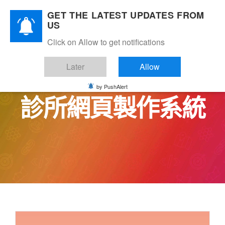
Skip
GET THE LATEST UPDATES FROM
to
US
content
Click on Allow to get notifications
Later
Allow
by PushAlert
診所網頁製作系統