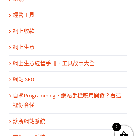
經營工具
網上收款
網上生意
網上生意經營手冊，工具故事大全
網站 SEO
關於我們
產品服務
文章分享
成功案例
聯繫我們
0
自學Programming、網站手機應用開發？看這
裡你會懂
診所網站系統
0
© Copyright
2026 | All Rights Reserved by MARS tree 火星樹資訊科技