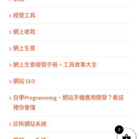
經營工具
網上收款
網上生意
網上生意經營手冊，工具故事大全
網站 SEO
關於我們
產品服務
文章分享
成功案例
聯繫我們
0
自學Programming、網站手機應用開發？看這
裡你會懂
診所網站系統
0
© Copyright
2026 | All Rights Reserved by MARS tree 火星樹資訊科技