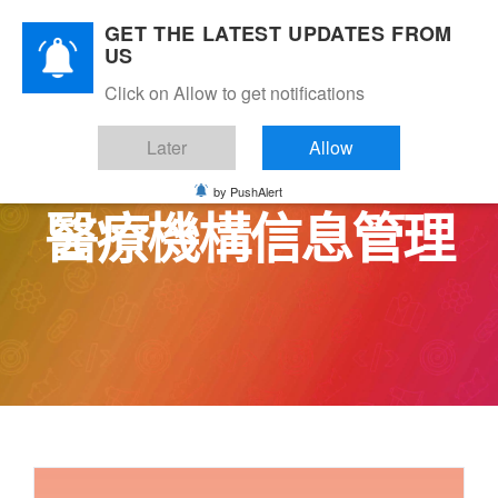
Skip
GET THE LATEST UPDATES FROM
to
US
content
Click on Allow to get notifications
Later
Allow
by PushAlert
醫療機構信息管理