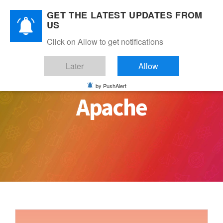
Skip
GET THE LATEST UPDATES FROM
to
US
content
Click on Allow to get notifications
Later
Allow
by PushAlert
Apache