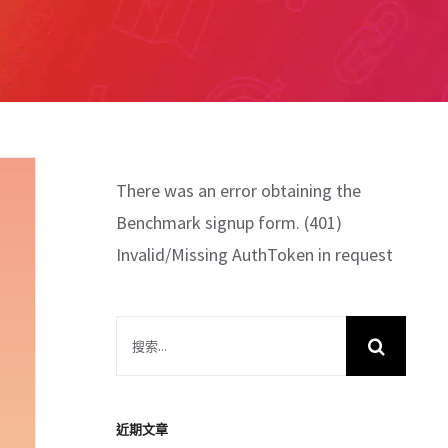
There was an error obtaining the
Benchmark signup form. (401)
Invalid/Missing AuthToken in request
搜
索
結
果：
近期文章