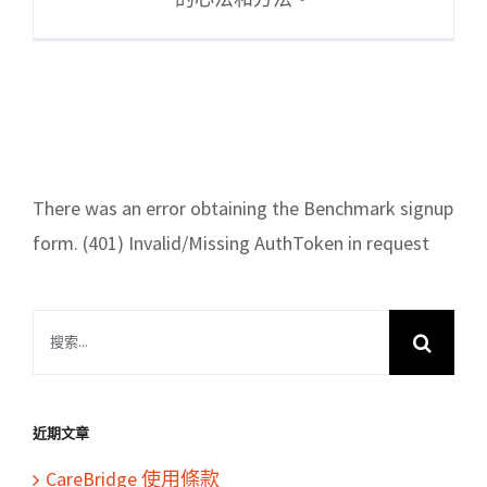
There was an error obtaining the Benchmark signup
form. (401) Invalid/Missing AuthToken in request
搜
索
結
果：
近期文章
CareBridge 使用條款