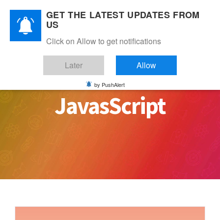
Skip
GET THE LATEST UPDATES FROM
to
US
content
Click on Allow to get notifications
Later
Allow
by PushAlert
JavasScript