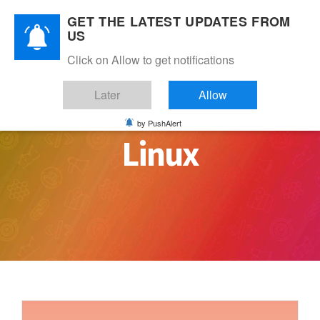
Skip
GET THE LATEST UPDATES FROM
to
US
content
Click on Allow to get notifications
Later
Allow
by PushAlert
Linux