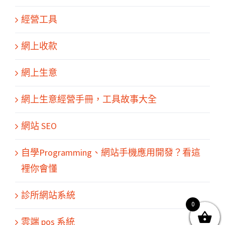
經營工具
網上收款
網上生意
網上生意經營手冊，工具故事大全
網站 SEO
關於我們
產品服務
文章分享
成功案例
聯繫我們
0
自學Programming、網站手機應用開發？看這
裡你會懂
診所網站系統
0
© Copyright
2026 | All Rights Reserved by MARS tree 火星樹資訊科技
雲端 pos 系統
有限公司