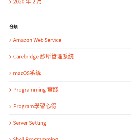
2020 年 2 月
分類
Amazon Web Service
Carebridge 診所管理系統
macOS系統
Programming 實踐
Program學習心得
Server Setting
Shell Programming