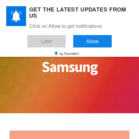
Skip
GET THE LATEST UPDATES FROM
to
US
content
Click on Allow to get notifications
Later
Allow
by PushAlert
Samsung