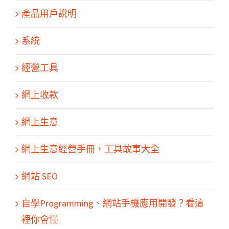
產品用戶說明
系統
經營工具
網上收款
網上生意
網上生意經營手冊，工具故事大全
網站 SEO
關於我們
產品服務
文章分享
成功案例
聯繫我們
0
自學Programming、網站手機應用開發？看這
裡你會懂