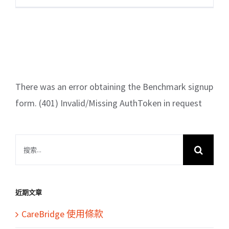
There was an error obtaining the Benchmark signup
form. (401) Invalid/Missing AuthToken in request
搜
索
結
果：
近期文章
CareBridge 使用條款