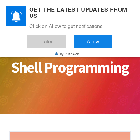
Skip
GET THE LATEST UPDATES FROM
to
US
content
Click on Allow to get notifications
Later
Allow
by PushAlert
Shell Programming