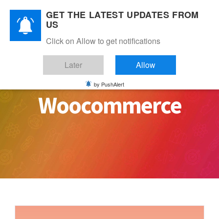
Skip
GET THE LATEST UPDATES FROM
to
US
content
Click on Allow to get notifications
Later
Allow
by PushAlert
Woocommerce