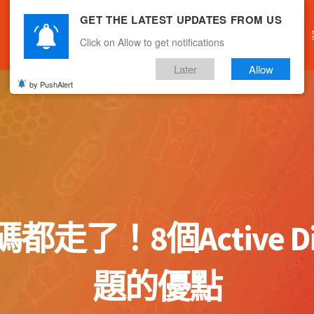
GET THE LATEST UPDATES FROM US
主頁
關於我們
產品服務
文章分享
Click on Allow to get notifications
Later
Allow
by PushAlert
了！8個Active Dir
題的優點