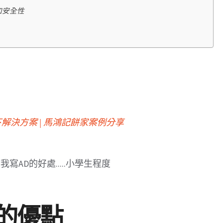
加安全性
解決方案 | 馬鴻記餅家案例分享
要我寫AD的好處.....小學生程度
AD)的優點