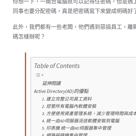
你想一下，一兩台電腦就可以記得住密碼，但是遇
同事也要分配密碼，真是把密碼寫下來變成明碼好
此外，我們都有一些老闆，他們遇到惡搞員工，離
碼怎樣辦呢？
Table of Contents
延伸閱讀
Active Directory(AD)的優點
1. 建立完整公司員工資料
2. 控管所有電腦內軟體安裝
3. 方便使用資產管理系統，減少管理時間與成
4. 統一由AD伺服器派送軟體安裝到電腦
5. 印表機 統一由AD伺服器集中管理
6. 網路磁碟機集中管理