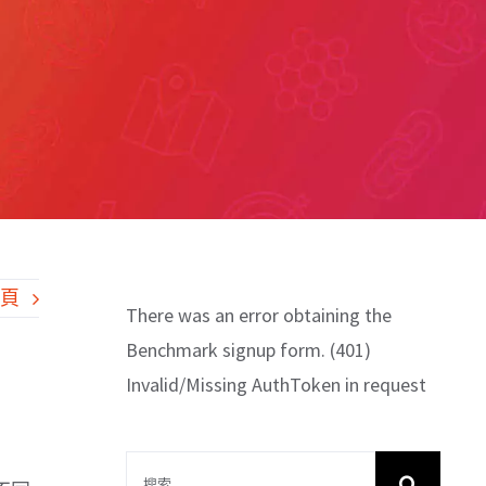
一頁
There was an error obtaining the
Benchmark signup form. (401)
Invalid/Missing AuthToken in request
搜