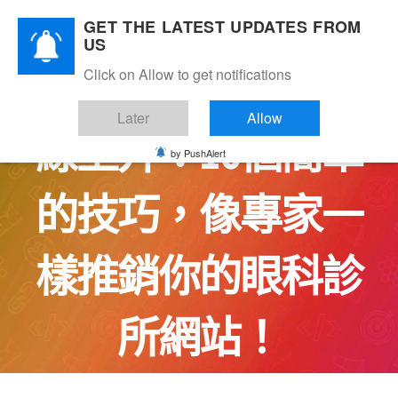
Skip
GET THE LATEST UPDATES FROM
to
US
content
Click on Allow to get notifications
看到你的轉換率直
Later
Allow
線上升：10個簡單
by PushAlert
的技巧，像專家一
樣推銷你的眼科診
所網站！