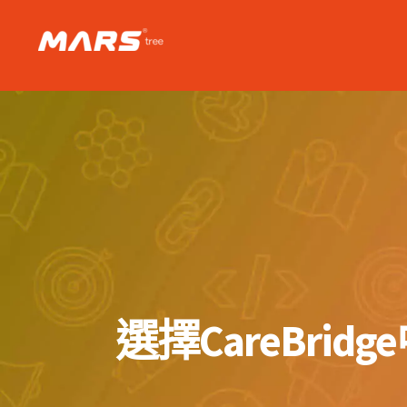
Skip
to
content
選擇CareBr