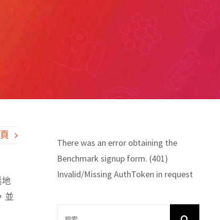
一頁
There was an error obtaining the
Benchmark signup form. (401)
Invalid/Missing AuthToken in request
鬆地
，並
搜