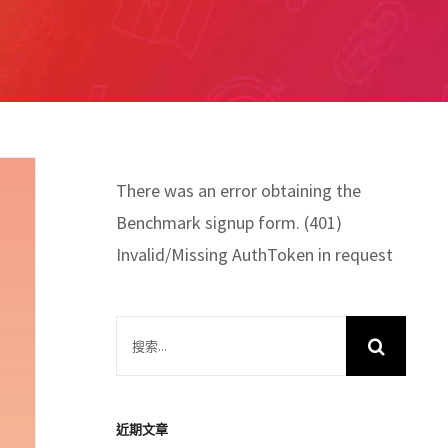
There was an error obtaining the
Benchmark signup form. (401)
Invalid/Missing AuthToken in request
搜
索
結
果：
近期文章