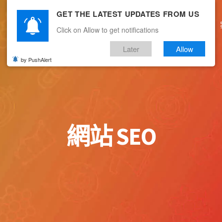
GET THE LATEST UPDATES FROM US
主頁
關於我們
產品服務
文章分享
Click on Allow to get notifications
Later
Allow
by PushAlert
網站 SEO