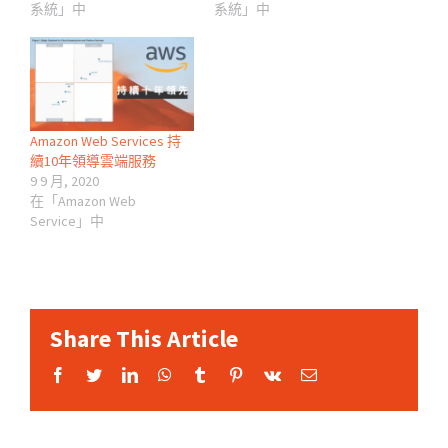
系統」中
系統」中
Amazon Web Services 持
續10年領導雲端服務
9 9 月, 2020
在「Amazon Web
Service」中
Share This Article
Facebook
Twitter
LinkedIn
WhatsApp
Tumblr
Pinterest
Vk
Email: