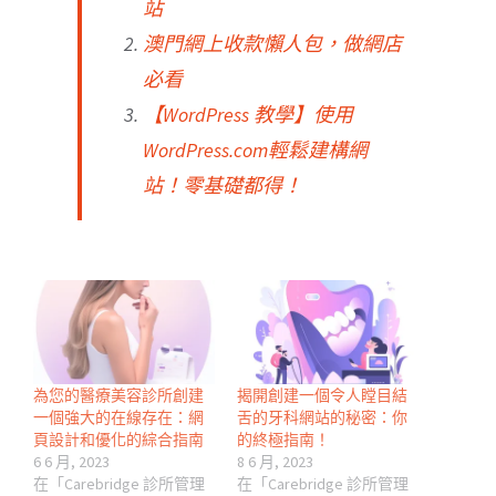
站
澳門網上收款懶人包，做網店
必看
【WordPress 教學】使用
WordPress.com輕鬆建構網
站！零基礎都得！
為您的醫療美容診所創建
揭開創建一個令人瞠目結
一個強大的在線存在：網
舌的牙科網站的秘密：你
頁設計和優化的綜合指南
的終極指南！
6 6 月, 2023
8 6 月, 2023
在「Carebridge 診所管理
在「Carebridge 診所管理