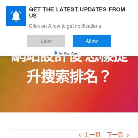
Skip
GET THE LATEST UPDATES FROM
to
US
content
Click on Allow to get notifications
Later
Allow
網站設計後 怎樣提
by PushAlert
升搜索排名？
上一頁
下一頁