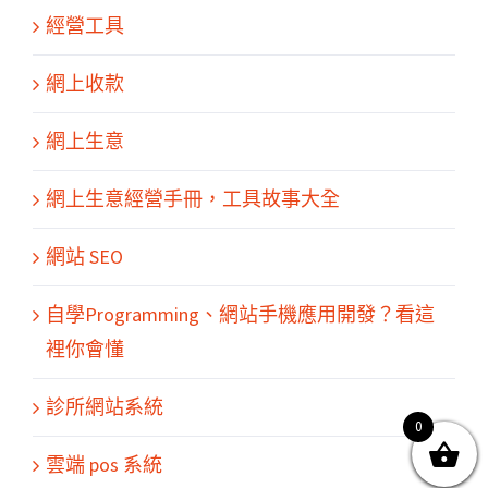
經營工具
網上收款
網上生意
網上生意經營手冊，工具故事大全
網站 SEO
關於我們
產品服務
文章分享
成功案例
聯繫我們
0
自學Programming、網站手機應用開發？看這
裡你會懂
診所網站系統
0
© Copyright
2026 | All Rights Reserved by MARS tree 火星樹資訊科技
雲端 pos 系統
有限公司