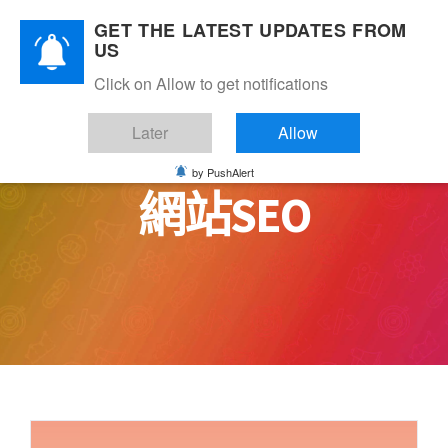
Skip
GET THE LATEST UPDATES FROM
to
US
content
Click on Allow to get notifications
Later
Allow
by PushAlert
網站SEO