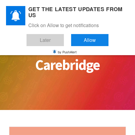
Skip
GET THE LATEST UPDATES FROM
to
US
content
Click on Allow to get notifications
Later
Allow
by PushAlert
Carebridge