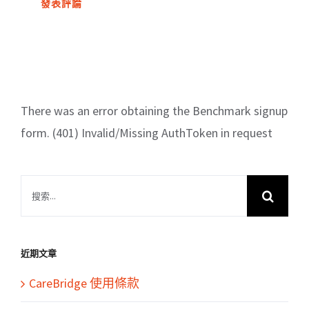
There was an error obtaining the Benchmark signup
form. (401) Invalid/Missing AuthToken in request
搜
索
結
果：
近期文章
CareBridge 使用條款