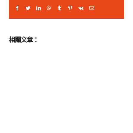
Facebook
Twitter
LinkedIn
WhatsApp
Tumblr
Pinterest
Vk
Email:
相關文章：