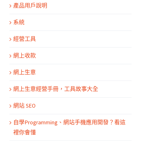
產品用戶說明
系統
經營工具
網上收款
網上生意
網上生意經營手冊，工具故事大全
網站 SEO
關於我們
產品服務
文章分享
成功案例
聯繫我們
0
自學Programming、網站手機應用開發？看這
裡你會懂